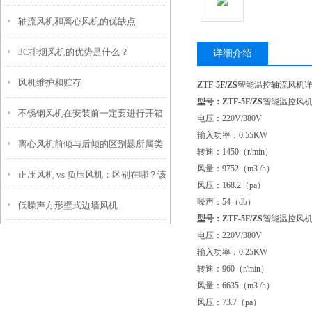
轴流风机和离心风机的优缺点
3C排烟风机的优势是什么？
详细介绍
风机维护和贮存
ZTF-5F/ZS
智能温控轴流风机
型号：ZTF-5F/ZS
智能温控风
不锈钢风机在安装前一定要进行开箱
电压：220V/380V
输入功率：0.55KW
离心风机前倾与后倾的区别题所属类
检查
转速：1450（r/min）
风量：9752（m3 /h）
正压风机 vs 负压风机：区别在哪？该
别
风压：168.2（pa）
噪声：54（db）
低噪声方形壁式边墙风机
怎么选？
型号：ZTF-5F/ZS
智能温控风
电压：220V/380V
输入功率：0.25KW
转速：960（r/min）
风量：6635（m3 /h）
风压：73.7（pa）