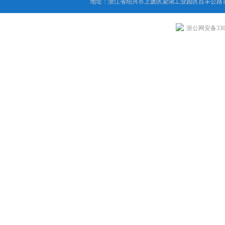
地址：浙江省绍兴市上虞区梁湖工业园区百丰公路1
浙公网安备3306