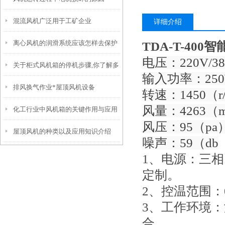
混流风机广泛用于工矿企业
详细介绍
离心风机的润滑系统应该怎样去保护
TDA-T-40
电压：220V/38
关于柜式风机箱的停机步骤,你了解多
输入功率：25
排风换气作业*屋顶风机设备
少?
转速：1450（r/
风量：4263（m
化工行业中风机箱的关键作用与应用
风压：95（pa
屋顶风机的种类以及应用知识介绍
要点
噪声：59（db
1、电源：三相
定制。
2、控温范围：0
3、工作环境：
合。