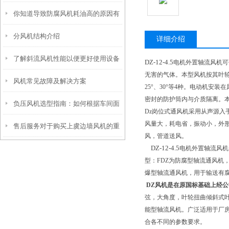
你知道导致防腐风机耗油高的原因有
检查
分风机结构介绍
哪些吗？
详细介绍
了解斜流风机性能以便更好使用设备
DZ-12-4.5
电机外置轴流风机可
无害的气体。本型风机按其叶轮直
风机常见故障及解决方案
25°、30°等4种。电动机
密封的防护筒内与介质隔离。
负压风机选型指南：如何根据车间面
Dz岗位式通风机采用从声源
风量大，耗电省，振动小，外
售后服务对于购买上虞边墙风机的重
积与工艺需求匹配风量与风压
风，管道送风。
DZ-12-4.5
电机外置轴流风机
要性
型：FDZ为防腐型轴流通风机
爆型轴流通风机，用于输送有
DZ风机是在原国标基础上经
弦，大角度，叶轮扭曲倾斜式
能型轴流风机。广泛适用于厂
合各不同的参数要求。