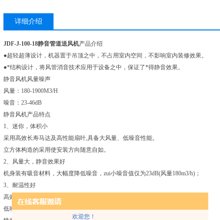
详细介绍
JDF-J-100-18
静音管道送风机
产品介绍
●超轻超薄设计，机器置于吊顶之中，不占用室内空间，不影响室内装修效果。
●*结构设计，将风管消音技术应用于设备之中，保证了*得静音效果。
静音风机风量噪声
风量：180-1900M3/H
噪音：23-46dB
静音风机产品特点
1、迷你，体积小
采用高效长寿马达及高性能扇叶,具备大风量、低噪音性能。
立方体构造的采用使安装方向随意自如。
2、风量大，静音效果好
机身装有吸音材料，大幅度降低噪音，zui小噪音值仅为23dB(风量180m3/h)；
3、耐温性好
高效率涡轮的采用诞生了低噪音的耐用温型产品。
低噪音耐温型产品还采用了防锈性优良的镀铝锌钢板壳体。
欢迎您！