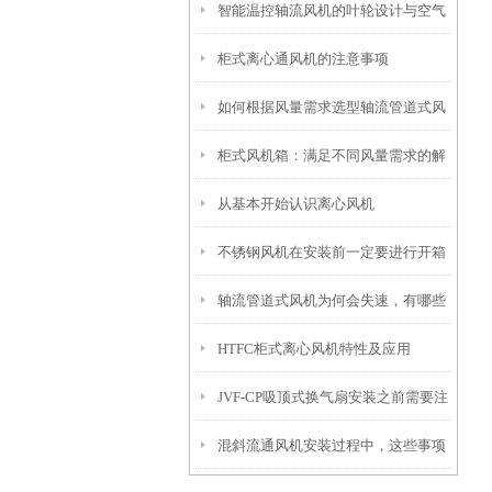
智能温控轴流风机的叶轮设计与空气
柜式离心通风机的注意事项
动力性能
如何根据风量需求选型轴流管道式风
柜式风机箱：满足不同风量需求的解
机
从基本开始认识离心风机
决方案
不锈钢风机在安装前一定要进行开箱
轴流管道式风机为何会失速，有哪些
检查
HTFC柜式离心风机特性及应用
危害？
JVF-CP吸顶式换气扇安装之前需要注
混斜流通风机安装过程中，这些事项
意什么？怎么安装