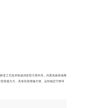
本静音工艺技术制成消音型方形外壳，内置高效前倾离
外型美观大方。具有安装维修方便、运转稳定宁静等
。