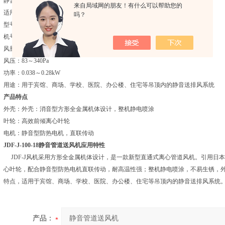
静音风机适用环境
来自局域网的朋友！有什么可以帮助您的
适用于需用要安静环境的高级办公楼、高级酒店、高级店铺等场所。
吗？
型号：JDF-J
机号：100-10#～200-150#
风量：100～1500m3/h
风压：83～340Pa
功率：0.038～0.28kW
用途：用于宾馆、商场、学校、医院、办公楼、住宅等吊顶内的静音送排风系统
产品特点
外壳：外壳：消音型方形全金属机体设计，整机静电喷涂
叶轮：高效前倾离心叶轮
电机：静音型防热电机，直联传动
JDF-J-100-18
静音管道送风机
应用特性
JDF-J风机采用方形全金属机体设计，是一款新型直通式离心管道风机。引用日
心叶轮，配合静音型防热电机直联传动，耐高温性强；整机静电喷涂，不易生锈，
特点，适用于宾馆、商场、学校、医院、办公楼、住宅等吊顶内的静音送排风系统
产品：