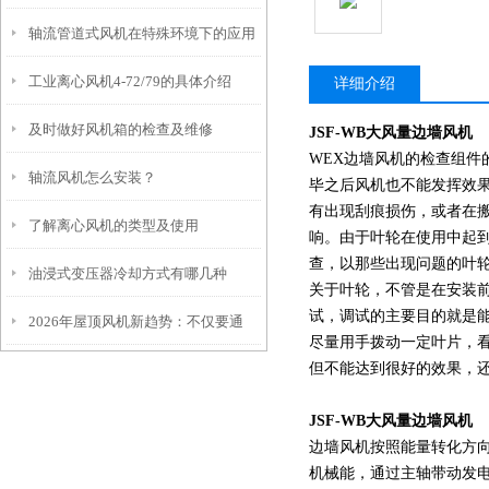
轴流管道式风机在特殊环境下的应用
工业离心风机4-72/79的具体介绍
与注意事项
详细介绍
及时做好风机箱的检查及维修
JSF-WB
大风量边墙风机
WEX边墙风机的检查组
轴流风机怎么安装？
毕之后风机也不能发挥效
有出现刮痕损伤，或者在
了解离心风机的类型及使用
响。由于叶轮在使用中起
查，以那些出现问题的叶
油浸式变压器冷却方式有哪几种
关于叶轮，不管是在安装
试，调试的主要目的就是
2026年屋顶风机新趋势：不仅要通
尽量用手拨动一定叶片，
但不能达到很好的效果，
风，还要智能、省电、长寿命
JSF-WB
大风量边墙风机
边墙风机按照能量转化方向
机械能，通过主轴带动发