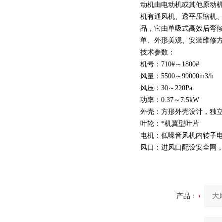
动机由电动机或其他原动机
机有通风机、透平压缩机
品，它由单吸式高效后弯
单、外形美观、安装维修
技术参数：
机号：710#～1800#
风量：5500～99000m3/h
风压：30～220Pa
功率：0.37～7.5kW
外壳：方形外壳设计，独
叶轮：*机翼型叶片
电机：低噪音风机内转子
风口：进风口配设安全网
产品：