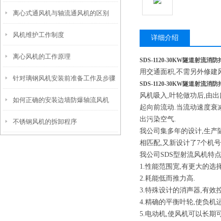
离心式通风机与轴流通风机的区别
项
风机维护工作制度
详细介绍
离心风机的工作原理
SDS-1120-30KW
隧道射流消防
用交通面积,不需另外修建
针对璃钢风机安装前准备工作及步骤
SDS-1120-30KW
隧道射流消防
风机吸入,叶轮做功后,由
如何正确的安装边墙防爆轴流风机
说明
起向前流动.当流动速度衰
出污染空气.
不锈钢风机的拆卸程序
我公司集多年的设计,生产
相匹配,又新设计了7个机号
我公司SDS型射流风机特点
1.性能范围宽,有更大的选
2.耗能低而推力高.
3.特殊设计的消声器,有效
4.精确的平衡叶轮,使负机
5.电动机,使风机可以长期可