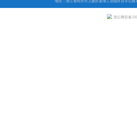
地址：浙江省绍兴市上虞区梁湖工业园区百丰公路1
浙公网安备3306