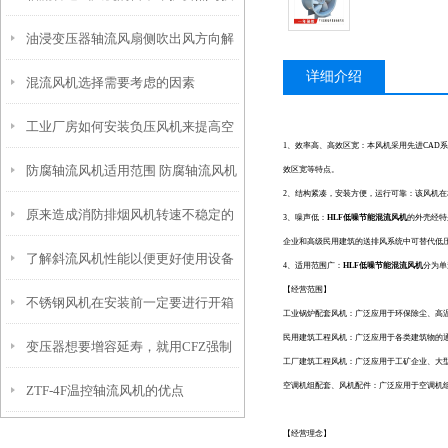
油浸变压器轴流风扇侧吹出风方向解
巧
详细介绍
混流风机选择需要考虑的因素
析
工业厂房如何安装负压风机来提高空
1、效率高、高效区宽：本风机采用先进CA
防腐轴流风机适用范围 防腐轴流风机
气流通？
效区宽等特点。
2、结构紧凑，安装方便，运行可靠：该风机
原来造成消防排烟风机转速不稳定的
的技术特点
3、噪声低：
HLF低噪节能混流风机
的外壳经特
企业和高级民用建筑的送排风系统中可替代低
了解斜流风机性能以便更好使用设备
原因是这些
4、适用范围广：
HLF低噪节能混流风机
分为
【经营范围】
不锈钢风机在安装前一定要进行开箱
工业锅炉配套风机：广泛应用于环保除尘、高
民用建筑工程风机：广泛应用于各类建筑物的
变压器想要增容延寿，就用CFZ强制
检查
工厂建筑工程风机：广泛应用于工矿企
空调机组配套、风机配件：广泛应用于空调机
ZTF-4F温控轴流风机的优点
风冷风机
【经营理念】