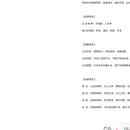
时刻关注顾客需求，真诚对待、诚信守诺。以
【品牌理念】
企
业
精
神：天地源，人为本
核心价值观：务实，诚信，创新，专业
【战略理念】
企业宗旨：顺势而为、开拓求新、积极进取
企业使命：为员工创造平台，为客户创造价值
企业愿景：打造专业共赢企业，使产品和服务
【实践理念】
务
实：立足的根本。以人为本，脚踏实地，实
诚
信：经营的根本。经营之道，为人之本，事
创
新：发展的根本。时代更迭，勇于革新，积
专 业：价值的根本。专心致志做产品，建立
产品：