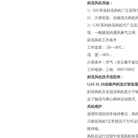
斜流风机用途：
案
1）SJG管道斜流风机广泛适
计、方便安装。在轴流式风机
2）GXF系列斜流风机可广泛
筑、一般建筑的通风换气之用
斜流风机工作条件
工作温度：-20~+40℃；
湿 度:<-90%；
介质条件：空气（含尘量不超过10
工作电源：三相、380V/50HZ
斜流风机技术选型表：
GXF-II-3B
低噪声斜流式管道通
斜流风机又名混流风机是介于
合了轴流与离心两种运动形式
风机维护
使用环境应经常保持整洁，风
只能在风机*正常情况下方可
路供电。
风机在运行过程中发现风机有