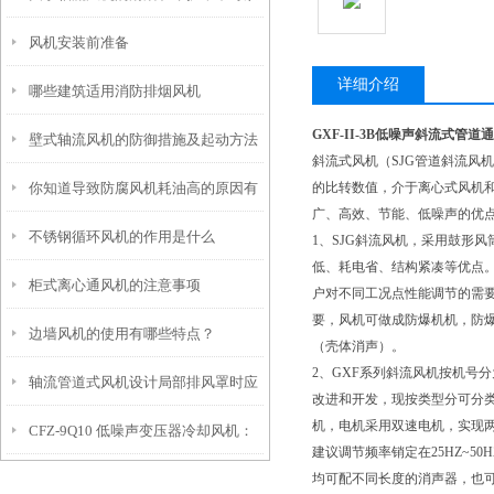
风机安装前准备
详细介绍
哪些建筑适用消防排烟风机
GXF-II-3B
低噪声斜流式管道通
壁式轴流风机的防御措施及起动方法
斜流式风机（SJG管道斜流风
你知道导致防腐风机耗油高的原因有
的比转数值，介于离心式风机
广、高效、节能、低噪声的优
不锈钢循环风机的作用是什么
哪些吗？
1、SJG斜流风机，采用鼓形
低、耗电省、结构紧凑等优点。风机按
柜式离心通风机的注意事项
户对不同工况点性能调节的需要
要，风机可做成防爆机机，防爆
边墙风机的使用有哪些特点？
（壳体消声）。
2、GXF系列斜流风机按机号分为3
轴流管道式风机设计局部排风罩时应
改进和开发，现按类型分可分类
机，电机采用双速电机，实现
CFZ-9Q10 低噪声变压器冷却风机：
注意哪些原则
建议调节频率销定在25HZ~5
均可配不同长度的消声器，也
高效散热、稳运行、长寿命的优选方