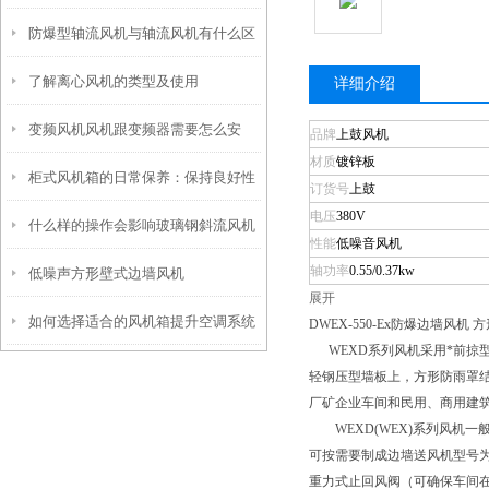
防爆型轴流风机与轴流风机有什么区
制？
了解离心风机的类型及使用
别
详细介绍
变频风机风机跟变频器需要怎么安
品牌
上鼓风机
材质
镀锌板
柜式风机箱的日常保养：保持良好性
装，怎么接线
订货号
上鼓
电压
380V
什么样的操作会影响玻璃钢斜流风机
能的关键
性能
低噪音风机
轴功率
0.55/0.37kw
低噪声方形壁式边墙风机
的使用寿命
展开
如何选择适合的风机箱提升空调系统
DWEX-550-Ex防爆边墙风机
WEXD系列风机采用*前掠
效率？
轻钢压型墙板上，方形防雨罩
厂矿企业车间和民用、商用建
WEXD(WEX)系列风机一
可按需要制成边墙送风机型号为D
重力式止回风阀（可确保车间