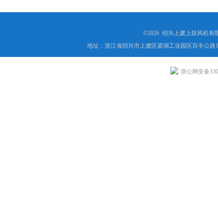
©2026 绍兴上虞上鼓风机
地址：浙江省绍兴市上虞区梁湖工业园区百丰公路1
浙公网安备3306