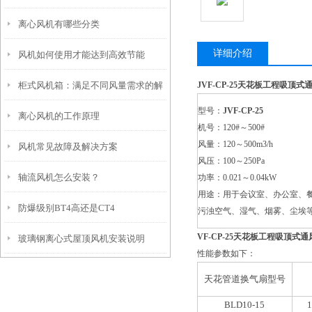
离心风机有哪些分类
FDH有什么区别
详细介绍
风机如何使用才能达到高效节能
柜式风机箱：满足不同风量需求的解
JVF-CP-25
天花板工程吸顶式
型号：
JVF-CP-25
离心风机的工作原理
决方案
机号：120#～500#
风量：120～500m3/h
风机常见故障及解决方案
风压：100～250Pa
轴流风机怎么安装？
功率：0.021～0.04kW
用途：用于会议室、办公室、
防爆级别BT4高还是CT4
污浊空气、湿气、烟雾、尘埃
VF-CP-25
天花板工程吸顶式通
玻璃钢离心式屋顶风机安装说明
性能参数如下：
天花管道换气扇型号
BLD10-15
1