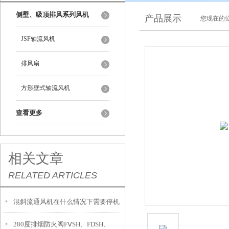
侧壁、吸顶排风系列风机
产品展示
您现在的位
JSF轴流风机
排风扇
方形壁式轴流风机
查看更多
相关文章
RELATED ARTICLES
混斜流通风机在什么情况下需要停机
280度排烟防火阀FⅤSH、FDSH、
检查？