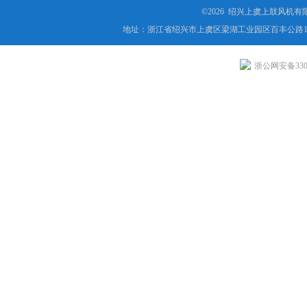
©2026 绍兴上虞上鼓风机
地址：浙江省绍兴市上虞区梁湖工业园区百丰公路1
浙公网安备3306