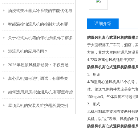
油浸式变压器风冷系统的节能优化与
全压计算
详细介绍
智能温控轴流风机的控制方式有哪
智能控制技术
关于柜式风机箱的停机步骤,你了解多
防爆风机离心式通风机防爆排
些？
于大面积德工厂车间，酒店，宾
混流风机的应用范围？
少?
方便，其对大空间的通风降温
4-72双吸离心风机适用于宾
2026年屋顶风机新趋势：不仅要通
防爆风机离心式通风机防爆排风1
1、用途
离心风机如何进行调试，有哪些要
风，还要智能、省电、长寿命
4-70型离心通风机共13个
体。输送气体的种类应是空气
如何选用厨房排油烟风机,有哪些考虑
求？
150mg/m3。气体温度不得超过
2、形式
屋顶风机的安装及维护题所属类别
因素
风机可制成左旋和右旋两种形式
风机，以“左”表示。风机的出
防爆风机离心式通风机防爆排