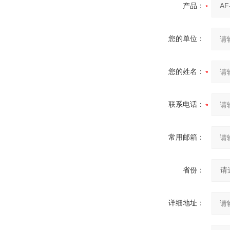
产品：
您的单位：
您的姓名：
联系电话：
常用邮箱：
省份：
详细地址：