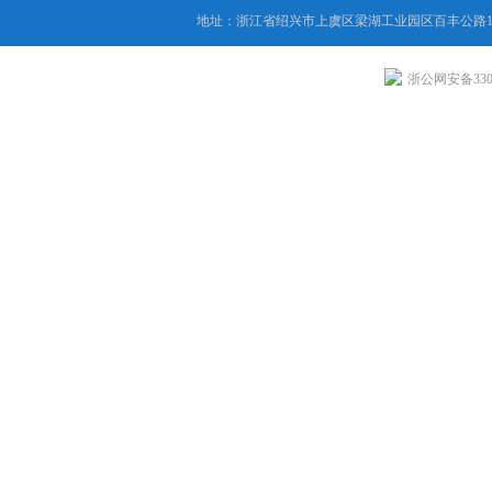
地址：浙江省绍兴市上虞区梁湖工业园区百丰公路1
浙公网安备3306