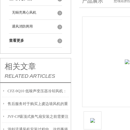
产品展示
您现在的位
无蜗壳离心风机
通风消防两用
查看更多
相关文章
RELATED ARTICLES
CFZ-9Q10 低噪声变压器冷却风机：
售后服务对于购买上虞边墙风机的重
高效散热、稳运行、长寿命的优选方
JVF-CP吸顶式换气扇安装之前需要注
要性
案
混斜流通风机安装过程中，这些事项
意什么？怎么安装