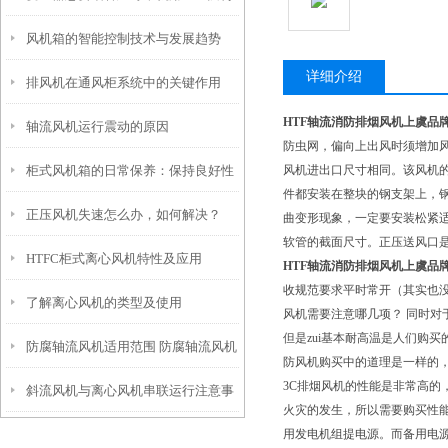
风机箱的智能控制技术与发展趋势
风冷风机
详细介绍
排风机在通风柜系统中的关键作用
HTF轴流消防排烟风机上虞品牌
轴流风机运行震动的原因
防虫网，偏向上出风时须增加风
柜式风机箱的日常保养：保持良好性
风机进出口尺寸相同。该风机
件都安装在整块的钢支架上，
正压风机失速怎么办，如何解决？
能的关键
曲变形现象，一定要安装松紧适
软管的截面尺寸。正压送风口是
HTFC柜式离心风机特性及应用
HTF轴流消防排烟风机上虞品牌
收规范要求平时常开（其实也没
了解离心风机的类型及使用
风机需要注意哪几项？ 同时
但是zui基本耐高温是人们购
防腐轴流风机适用范围 防腐轴流风机
防风机购买中的道理是一样的
3C排烟风机的性能是非常高的
斜流风机与离心风机串联运行注意事
的技术特点
火灾的发生，所以需要购买性
用发电机组提电源。而备用电
项