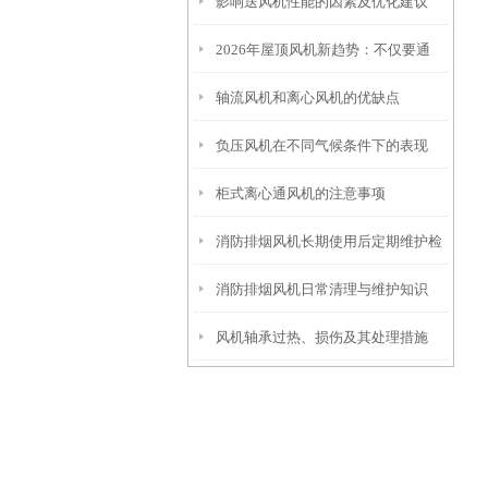
影响送风机性能的因素及优化建议
换与皮带轮对中校准
2026年屋顶风机新趋势：不仅要通
轴流风机和离心风机的优缺点
风，还要智能、省电、长寿命
负压风机在不同气候条件下的表现
柜式离心通风机的注意事项
消防排烟风机长期使用后定期维护检
消防排烟风机日常清理与维护知识
查
风机轴承过热、损伤及其处理措施