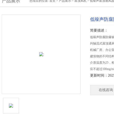
产品展示
您现在的位置:
首页
>
产品展示
>
屋顶风机
>
低噪声屋顶通风
低噪声防腐
简要描述：
低噪声防腐防爆轴流
列轴流式屋顶通风
机械厂房、办公
建筑物的不同结
介质温度为25，
应不超过100mg/m
更新时间：2025-
在线咨询