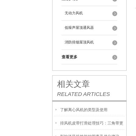
无动力风机
低噪声屋顶通风器
消防排烟屋顶风机
查看更多
相关文章
RELATED ARTICLES
了解离心风机的类型及使用
排风机皮带打滑处理技巧：三角带更