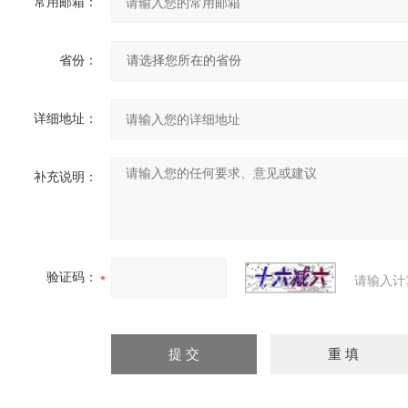
常用邮箱：
省份：
详细地址：
补充说明：
验证码：
请输入计