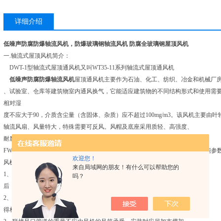
详细介绍
低噪声防腐防爆轴流风机，防爆玻璃钢轴流风机 防腐全玻璃钢屋顶风机
一.轴流式屋顶风机简介：
DWT-1型轴流式屋顶通风机又叫WT35-11系列轴流式屋顶通风机
低噪声防腐防爆轴流风机
屋顶通风机主要作为石油、化工、纺织、冶金和机械厂
、试验室、仓库等建筑物室内通风换气，它能适应建筑物的不同结构形式和使用需要
相对湿
度不应大于90，介质含尘量（含固体、杂质）应不超过100mg/m3。该风机主要
轴流风扇、风量特大，特殊需要可反风。风帽及底座采用质轻、高强度、
耐腐蚀的玻璃钢材料，具有外形美观、抗风雨的特点。
FWT35屋顶通风机，
低噪声防腐防爆轴流风机，
可用于输送腐蚀性气体，其性能参数与
欢迎您！
风机安装说明
来自局域网的朋友！有什么可以帮助您的
1、安装前应详细检查风机是否有损坏变形，如有损坏变形，待修理妥善
吗？
后，方可进行安装。
2、安装时要注意检查各联接部分有无松动，叶片与风筒间隙应均匀，不
得相碰。