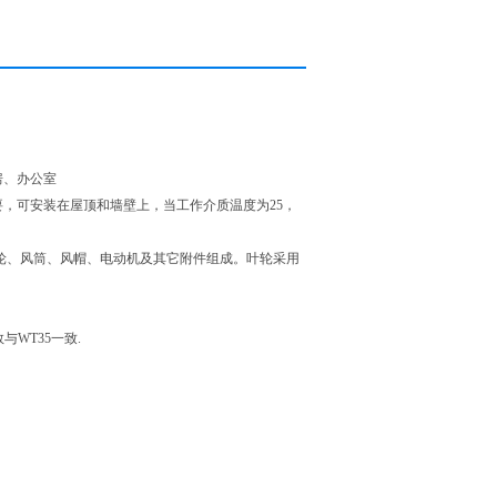
房、办公室
，可安装在屋顶和墙壁上，当工作介质温度为25，
由叶轮、风筒、风帽、电动机及其它附件组成。叶轮采用
WT35一致.