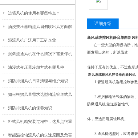
边墙风机的使用有哪些特点？
详细介绍
油浸变压器轴流风扇侧吹出风方向解
新风系统排风机静音单向新风
混流风机广泛用于工矿企业
析
在一些大型的高级场所，比如
而发展出来的，所以虽然
混斜流通风机在什么情况下需要停机
油浸式变压器冷却方式有哪几种
保持了原有的优点，不过也形
检查？
新风系统排风机静音单向新风机
消防排烟风机日常清理与维护知识
1.管道通风机选用控制参数
如何根据风量需求选型轴流管道式风
2.根据被输送气体的物理、
防爆通风机;输送腐蚀性气
消防排烟风机的保养知识
机
体，应选用耐腐蚀风机。
柜式风机箱安装过程中，这几点很重
3.通风机选型时，应考虑管
智能温控轴流风机的失速原因及危害
要一定得注意！