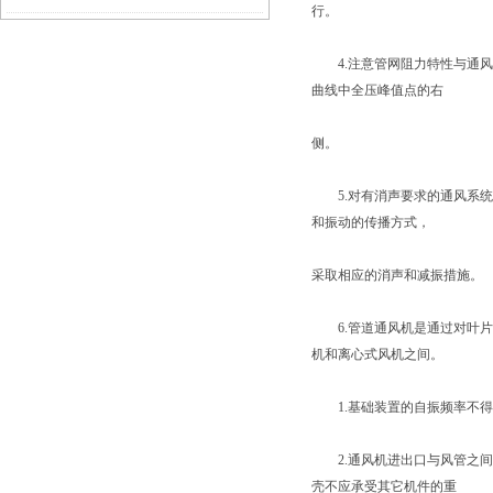
行。
性
4.注意管网阻力特性与通风
曲线中全压峰值点的右
侧。
5.对有消声要求的通风系统
和振动的传播方式，
采取相应的消声和减振措施。
6.管道通风机是通过对叶片
机和离心式风机之间。
1.基础装置的自振频率不得大
2.通风机进出口与风管之间
壳不应承受其它机件的重