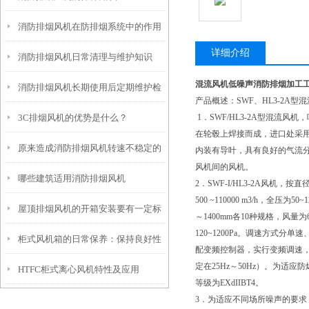
消防排烟风机在防排烟系统中的作用
详细介绍
消防排烟风机日常清理与维护知识
混流风机低噪声消防排烟加工
消防排烟风机长期使用后定期维护检
产品概述：SWF、HL3-2A型
3C排烟风机的优势是什么？
1．SWF/HL3-2A型混流
查
在轮毂上焊接而成，进口处采
原来造成消防排烟风机转速不稳定的
内装有导叶，具有良好的气流
风机间的风机。
哪些建筑适用消防排烟风机
原因是这些
2．SWF-I/HL3-2A风机，按
500 ~110000 m3/h，全压为5
屋顶排烟风机的开箱安装要有一定标
～1400mm各10种规格，风量为600
120~1200Pa。调速方式
柜式风机箱的日常保养：保持良好性
准
配变频控制器，实行变频调速
定在25Hz～50Hz）。为适
HTFC柜式离心风机特性及应用
能的关键
等级为EXdIIBT4。
3．为适应不同场所噪声的要求