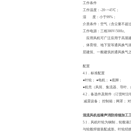
工作条件
工作温度：-20~+45℃；
湿 度：小于99%；
介质条件：空气（含尘量不超过10
工作电源：三相380V/50Hz。
应用风机可广泛应用于高屋建
、体育馆、地下室等通风换气
层建筑、一般建筑的通风换气
配置
4.1．标准配置
●叶轮； ●电机； ●底脚；
●机壳（风筒、集流器、导叶、
4.2．备选件及附件（订货时注
减震设备； 控制箱；网罩； 
混流风机低噪声消防排烟加工
5.1．风机叶轮为钢制，轮毂
与轮毂焊接装配成形。叶轮经静