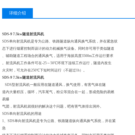
详细介绍
SDS-9 7.5kw隧道射流风机
SDS单向射流风机是专为公路、铁路隧道纵向通风换气系统，并在紧急状
态下进行烟雾控制而设计的动力机械换气设备。同时亦可用于类似隧道
、辅助隧道工程场合的通风换气，适用于海拔高度3500m工作运行要求
。射流风机工作条件可在-25～50℃环境下连续工作运行，隧道内发生
火灾时，可允许在250℃下短时间运行（不超过1h）。
SDS-9 7.5kw隧道射流风机
SDS型射流风机一般应用在隧道通风，换气使用，有害气体在隧
道内大量积压，循环，汽车尾气，粉尘等混合在一起，形成危险的易燃
易爆
气团，射流风机就很好的解决这个问题，吧有害气体排出洞外。
SDS单向射流风机的用途
1、SDS单向射流风机是专为公路、铁路隧道纵向通风换气系统，并在紧
急