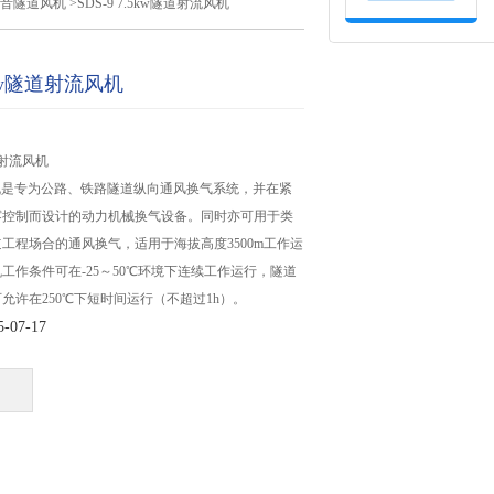
音隧道风机
>SDS-9 7.5kw隧道射流风机
.5kw隧道射流风机
隧道射流风机
机是专为公路、铁路隧道纵向通风换气系统，并在紧
雾控制而设计的动力机械换气设备。同时亦可用于类
工程场合的通风换气，适用于海拔高度3500m工作运
工作条件可在-25～50℃环境下连续工作运行，隧道
允许在250℃下短时间运行（不超过1h）。
07-17