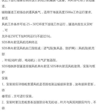
状态下进行烟雾控制而设计的动力机械换气设备。同时亦可用于类似隧
道、
辅助隧道工程场合的通风换气，适用于海拔高度3500m工作运行要求。
射流
风机工作条件可在-25～50℃环境下连续工作运行，隧道内发生火灾时
，可
允许在250℃下短时间运行(不超过1h)。
SDS单向射流风机结构特点
SDS单向射流风机由三段组成：进气段(集风器、防护网)；风机段(机壳
部
、叶轮(动叶)部、电动机)；出气扩散器段。
SDS地铁静音隧道排烟风机单向射流 SDS单向射流风机使用、安装与维
护
安装
1、安装前应详细检查通风机是否因包装运输损坏变形，如有损坏变形，
待
修理后，方可进行安装。
2、安装时要注意检查各连接部分有无松动，叶片与风筒间隙应均匀，不
得