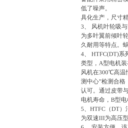
低了噪声。
具化生产，尺寸
3、 风机叶轮吸
为多叶翼前倾叶
久耐用等特点。
4、 HTFC(D
类型，A型电机
风机在300℃高
测中心”检测合格
认可。通过皮带
电机寿命，B型
5、HTFC（DT）
为双速III为高
6． 安装方便，