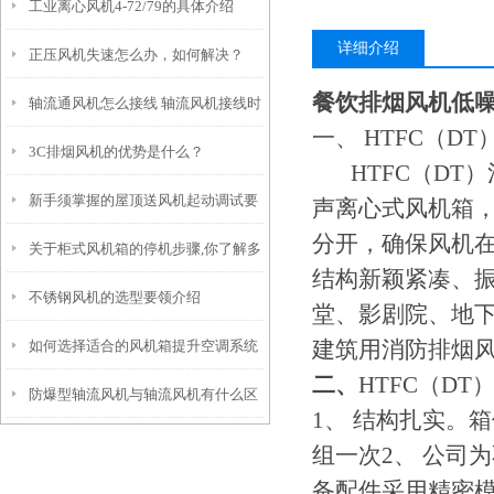
工业离心风机4-72/79的具体介绍
风，还要智能、省电、长寿命
详细介绍
正压风机失速怎么办，如何解决？
餐饮排烟风机
低
轴流通风机怎么接线 轴流风机接线时
一、 HTFC（
3C排烟风机的优势是什么？
要注意什么
HTFC（DT
新手须掌握的屋顶送风机起动调试要
声离心式风机箱
分开，确保风机在
关于柜式风机箱的停机步骤,你了解多
点
结构新颖紧凑、
不锈钢风机的选型要领介绍
少?
堂、影剧院、地
建筑用消防排烟
如何选择适合的风机箱提升空调系统
二、
HTFC（D
防爆型轴流风机与轴流风机有什么区
效率？
1、 结构扎实。
别
组一次2、 公司
备配件采用精密