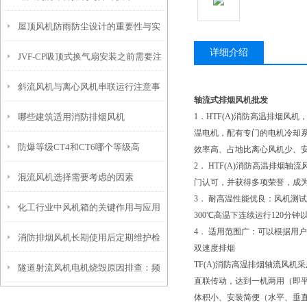
屋顶风机防雨防尘设计的重要性与实
详细介绍
JVF-CP吸顶式换气扇安装之前需要注
现方式
斜流风机与离心风机串联运行注意事
意什么？怎么安装
轴流式排烟风机批发
哪些建筑适用消防排烟风机
1．HTF(A)消防高温排烟
项
温电机，配有专门的电机冷却
防爆等级CT4和CT6哪个等级高
效率高、占地比离心风机少、
2． HTF(A)消防高温排
混流风机选择需要考虑的因素
门认可，并获得多项荣誉，成为
3． 耐高温性能优良：风机测试
化工行业中风机箱的关键作用与应用
300℃高温下连续运行120分
4． 适用范围广：可以根据用
消防排烟风机长期使用后定期维护检
要点
双速度排烟
TF(A)消防高温排烟轴流风
隧道射流风机电机烧毁原因排查：频
查
直联传动，达到一机两用（即
体积小、安装简便（水平、垂
繁正反转切换的保护措施