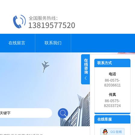
在线留言
联系我们
联系方式
电话
86-0575-
82036611
传真
86-0575-
82033724
在线客服