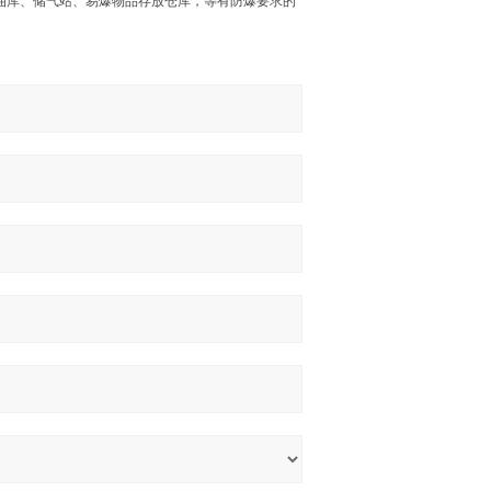
油库、储气站、易爆物品存放仓库，等有防爆要求的