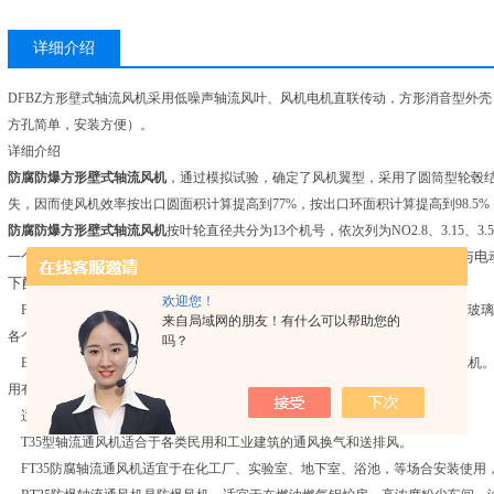
详细介绍
DFBZ方形壁式轴流风机采用低噪声轴流风叶、风机电机直联传动，方形消音型外
方孔简单，安装方便）。
详细介绍
防腐防爆方形壁式轴流风机
，
通过模拟试验，确定了风机翼型，采用了圆筒型轮毂
失，因而使风机效率按出口圆面积计算提高到
77%
，按出口环面积计算提高到
98.5%
防腐防爆方形壁式轴流风机
按叶轮直径共分为
13
个机号，依次列为
NO2.8
、
3.15
、
3.
各机号均采用叶轮与电
一个机号又分为
15
、
20
、
25
、
30
、
35
等
5
种叶片安装角度。
下配用
3
种转速：
2900
、
1450
、
960r/min
。
欢迎您！
FT35
防腐轴流通风机是
T35
型轴流通风机的派生系列产品，是防腐型风机。有玻
来自局域网的朋友！有什么可以帮助您的
各个部位遭受侵蚀。
吗？
BT35
防爆轴流通风机也是
T35
型轴流通风机的派生系列产品，是防爆场合的风机
用有色金属制造，可有效防止产生摩擦静电和电器部件的电火花泄露。
适用场合；
T35
型轴流通风机适合于各类民用和工业建筑的通风换气和送排风。
FT35
防腐轴流通风机适宜于在化工厂、实验室、地下室、浴池，等场合安装使用