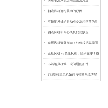
防爆轴流风机适用范围及用途
轴流风机运行震动的原因
不锈钢风机的起动准备及起动前的注
轴流风机和离心风机的优缺点
意事项
负压风机选型指南：如何根据车间面
正压风机 vs 负压风机：区别在哪？该
积与工艺需求匹配风量与风压
不锈钢风机常出现问题的部件
怎么选？
T35型轴流风机如何与管道系统匹配