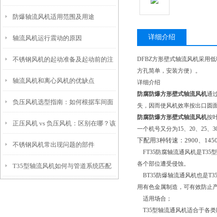
防爆轴流风机适用范围及用途
详细介绍
轴流风机运行震动的原因
不锈钢风机的起动准备及起动前的注
DFBZ方形壁式轴流风机采用
方孔简单，安装方便）。
轴流风机和离心风机的优缺点
意事项
详细介绍
防腐防爆方形壁式轴流风机
通
负压风机选型指南：如何根据车间面
失，因而使风机效率按出口圆
防腐防爆方形壁式轴流风机
按
正压风机 vs 负压风机：区别在哪？该
积与工艺需求匹配风量与风压
一个机号又分为
15
、
20
、
25
、
3
下配用
3
种转速：
2900
、
145
不锈钢风机常出现问题的部件
怎么选？
FT35
防腐轴流通风机是
T35
型
各个部位遭受侵蚀。
T35型轴流风机如何与管道系统匹配
BT35
防爆轴流通风机也是
T3
用有色金属制造，可有效防止
适用场合；
T35
型轴流通风机适合于各类