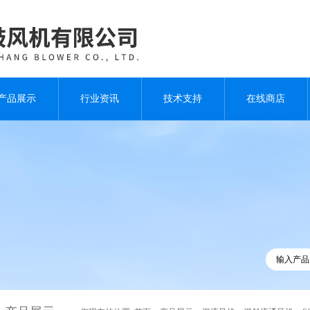
产品展示
行业资讯
技术支持
在线商店