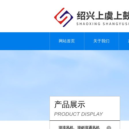
网站首页
关于我们
产品展示
PRODUCT DISPLAY
混流风机、混斜流通风机