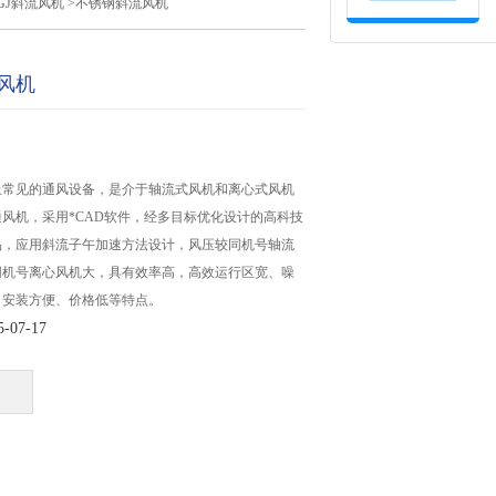
GJ斜流风机
>不锈钢斜流风机
风机
上常见的通风设备，是介于轴流式风机和离心式风机
风机，采用*CAD软件，经多目标优化设计的高科技
品，应用斜流子午加速方法设计，风压较同机号轴流
同机号离心风机大，具有效率高，高效运行区宽、噪
、安装方便、价格低等特点。
07-17