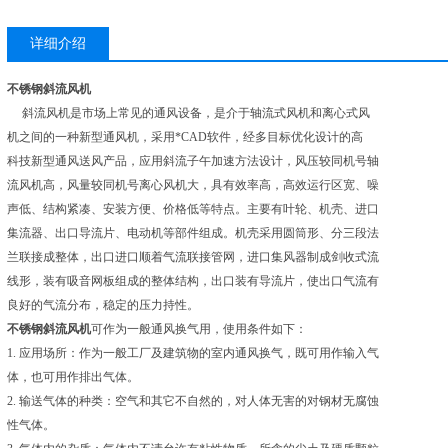
详细介绍
不锈钢斜流风机
斜流风机是市场上常见的通风设备，是介于轴流式风机和离心式风
机之间的一种新型通风机，采用*CAD软件，经多目标优化设计的高
科技新型通风送风产品，应用斜流子午加速方法设计，风压较同机号轴
流风机高，风量较同机号离心风机大，具有效率高，高效运行区宽、噪
声低、结构紧凑、安装方便、价格低等特点。主要有叶轮、机壳、进口
集流器、出口导流片、电动机等部件组成。机壳采用圆筒形、分三段法
兰联接成整体，出口进口顺着气流联接管网，进口集风器制成剑收式流
线形，装有吸音网板组成的整体结构，出口装有导流片，使出口气流有
良好的气流分布，稳定的压力持性。
不锈钢斜流风机
可作为一般通风换气用，使用条件如下：
1. 应用场所：作为一般工厂及建筑物的室内通风换气，既可用作输入气
体，也可用作排出气体。
2. 输送气体的种类：空气和其它不自然的，对人体无害的对钢材无腐蚀
性气体。