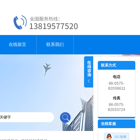
在线留言
联系我们
联系方式
电话
86-0575-
82036611
传真
86-0575-
82033724
在线客服