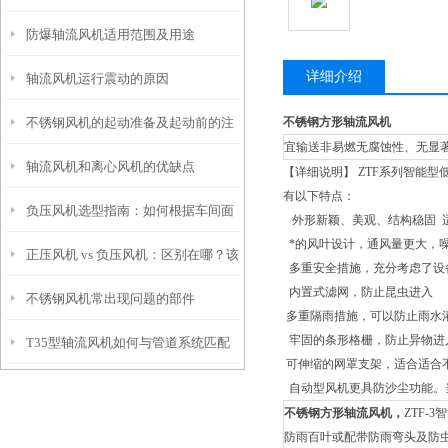
防爆轴流风机适用范围及用途
详细介绍
轴流风机运行震动的原因
不锈钢风机的起动准备及起动前的注
不锈钢方形轴流风机
宜输送非易燃无腐蚀性、无显著
轴流风机和离心风机的优缺点
意事项
【详细说明】 ZTF系列智能
有以下特点：
负压风机选型指南：如何根据车间面
外形新颖、美观、结构稳固 
*的风叶设计，通风量更大，
正压风机 vs 负压风机：区别在哪？该
积与工艺需求匹配风量与风压
多重安全措施，充分考虑了设
内置式滤网，防止昆虫进入
不锈钢风机常出现问题的部件
怎么选？
多重隔雨措施，可以防止雨水
牢固的条形格栅，防止异物进
T35型轴流风机如何与管道系统匹配
可伸缩的网罩支架，适合适合
自动型风机更具防沙尘功能。
不锈钢方形轴流风机
，
ZTF
防雨百叶或配带防雨弯头及防