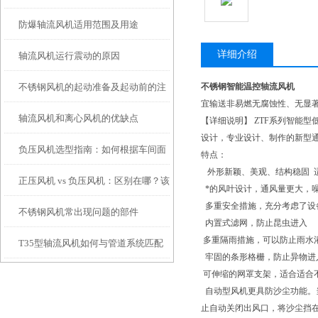
防爆轴流风机适用范围及用途
详细介绍
轴流风机运行震动的原因
不锈钢风机的起动准备及起动前的注
不锈钢智能温控轴流风机
宜输送非易燃无腐蚀性、无显著
轴流风机和离心风机的优缺点
意事项
【详细说明】 ZTF系列智能
设计，专业设计、制作的新型
负压风机选型指南：如何根据车间面
特点：
外形新颖、美观、结构稳固 
正压风机 vs 负压风机：区别在哪？该
积与工艺需求匹配风量与风压
*的风叶设计，通风量更大，
多重安全措施，充分考虑了设
不锈钢风机常出现问题的部件
怎么选？
内置式滤网，防止昆虫进入
多重隔雨措施，可以防止雨水
T35型轴流风机如何与管道系统匹配
牢固的条形格栅，防止异物进
可伸缩的网罩支架，适合适合
自动型风机更具防沙尘功能。
止自动关闭出风口，将沙尘挡