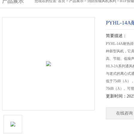
产品展示
您现在的位置:
首页
>
产品展示
>
消防排烟风机系列
>
HTF排
PYHL-1
简要描述：
PYHL-14A
种新型风机，它
高、节能、低噪
HL3-2A系列
与老式的离心式通风
低于75dB（A
70dB（A）。可替代
更新时间：2025-
在线咨询