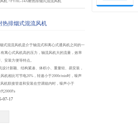
烟风机
>PYHL-14A耐热排烟式混流风机
4A耐热排烟式混流风机
耐热排烟式混流风机是介于轴流式和离心式通风机之间的一
具有离心式风机高的压力，轴流风机大的流量，效率
声、安装方便等特点。
通风机设计新颖、结构紧凑、体积小、重量轻、易安装，
机相比可节电20%，转速小于2000r/min时，噪声
），风机联接管道和安装在空调箱内时，噪声小于
2000Pa
07-17