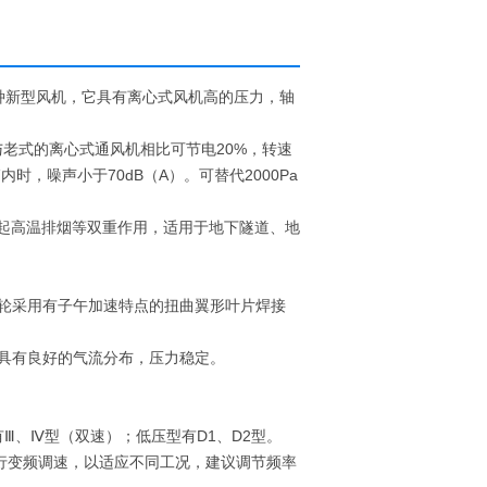
种新型风机，它具有离心式风机高的压力，轴
与老式的离心式通风机相比可节电20%，转速
内时，噪声小于70dB（A）。可替代2000Pa
能起高温排烟等双重作用，适用于地下隧道、地
轮采用有子午加速特点的扭曲翼形叶片焊接
具有良好的气流分布，压力稳定。
Ⅲ、Ⅳ型（双速）；低压型有D1、D2型。
行变频调速，以适应不同工况，建议调节频率