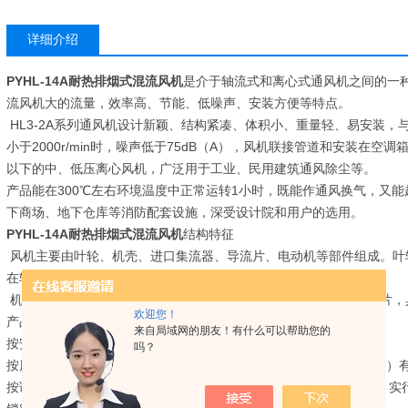
详细介绍
PYHL-14A耐热排烟式混流风机
是介于轴流式和离心式通风机之间的一
流风机大的流量，效率高、节能、低噪声、安装方便等特点。
HL3-2A系列通风机设计新颖、结构紧凑、体积小、重量轻、易安装，
小于2000r/min时，噪声低于75dB（A），风机联接管道和安装在空调箱
以下的中、低压离心风机，广泛用于工业、民用建筑通风除尘等。
产品能在300℃左右环境温度中正常运转1小时，既能作通风换气，又
下商场、地下仓库等消防配套设施，深受设计院和用户的选用。
PYHL-14A耐热排烟式混流风机
结构特征
风机主要由叶轮、机壳、进口集流器、导流片、电动机等部件组成。叶
在轮毂上，经动平衡校验，超速试验，有良好的空气动力性能。
机壳采用圆筒形，与消音功能的集风器联接成整体。出口装有导流片，
欢迎您！
产品分类
来自局域网的朋友！有什么可以帮助您的
按安装方式分：卧式和屋顶式（W型）。
吗？
按风量风压分：常压型有Ⅰ型、Ⅱ型（双速）；中压型（叶轮为斜流式）有
按调速方式分：单速、双速、变频（采用变频电机，赔变频控制器，实