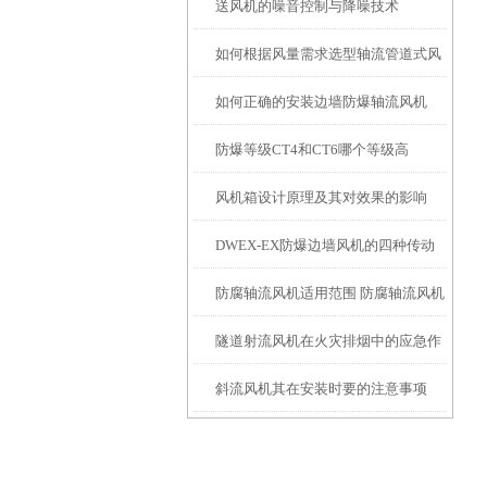
送风机的噪音控制与降噪技术
如何根据风量需求选型轴流管道式风
如何正确的安装边墙防爆轴流风机
机
防爆等级CT4和CT6哪个等级高
风机箱设计原理及其对效果的影响
DWEX-EX防爆边墙风机的四种传动
防腐轴流风机适用范围 防腐轴流风机
方式
隧道射流风机在火灾排烟中的应急作
的技术特点
斜流风机其在安装时要的注意事项
用