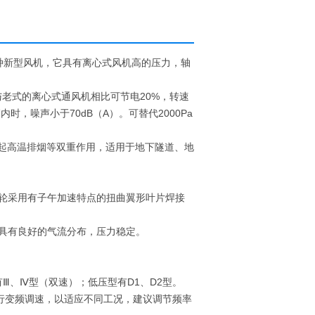
种新型风机，它具有离心式风机高的压力，轴
与老式的离心式通风机相比可节电20%，转速
内时，噪声小于70dB（A）。可替代2000Pa
能起高温排烟等双重作用，适用于地下隧道、地
轮采用有子午加速特点的扭曲翼形叶片焊接
具有良好的气流分布，压力稳定。
Ⅲ、Ⅳ型（双速）；低压型有D1、D2型。
行变频调速，以适应不同工况，建议调节频率