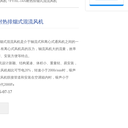
烟风机
>PYHL-14A耐热排烟式混流风机
4A耐热排烟式混流风机
耐热排烟式混流风机是介于轴流式和离心式通风机之间的一
具有离心式风机高的压力，轴流风机大的流量，效率
声、安装方便等特点。
通风机设计新颖、结构紧凑、体积小、重量轻、易安装，
机相比可节电20%，转速小于2000r/min时，噪声
），风机联接管道和安装在空调箱内时，噪声小于
2000Pa
07-17