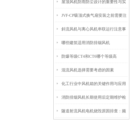
屋顶风机防雨防尘设计的重要性与实
JVF-CP吸顶式换气扇安装之前需要注
现方式
斜流风机与离心风机串联运行注意事
意什么？怎么安装
哪些建筑适用消防排烟风机
项
防爆等级CT4和CT6哪个等级高
混流风机选择需要考虑的因素
化工行业中风机箱的关键作用与应用
消防排烟风机长期使用后定期维护检
要点
隧道射流风机电机烧毁原因排查：频
查
繁正反转切换的保护措施