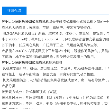
详细介绍
PYHL-14A耐热排烟式混流风机
是介于轴流式和离心式通风机之间的一
流风机大的流量，效率高、节能、低噪声、安装方便等特点。
HL3-2A系列通风机设计新颖、结构紧凑、体积小、重量轻、易安装，
小于2000r/min时，噪声低于75dB（A），风机联接管道和安装在空调箱
以下的中、低压离心风机，广泛用于工业、民用建筑通风除尘等。
产品能在300℃左右环境温度中正常运转1小时，既能作通风换气，又
下商场、地下仓库等消防配套设施，深受设计院和用户的选用。
PYHL-14A耐热排烟式混流风机
结构特征
风机主要由叶轮、机壳、进口集流器、导流片、电动机等部件组成。叶
在轮毂上，经动平衡校验，超速试验，有良好的空气动力性能。
机壳采用圆筒形，与消音功能的集风器联接成整体。出口装有导流片，
产品分类
按安装方式分：卧式和屋顶式（W型）。
按风量风压分：常压型有Ⅰ型、Ⅱ型（双速）；中压型（叶轮为斜流式）有
按调速方式分：单速、双速、变频（采用变频电机，赔变频控制器，实