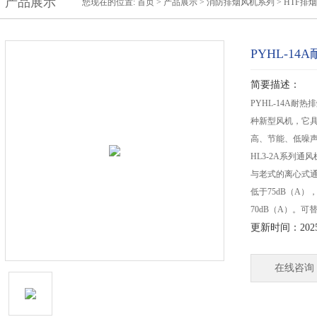
产品展示
您现在的位置:
首页
>
产品展示
>
消防排烟风机系列
>
HTF排
PYHL-1
简要描述：
PYHL-14A
种新型风机，它
高、节能、低噪
HL3-2A系列
与老式的离心式通风
低于75dB（A
70dB（A）。可替代
更新时间：2025-
在线咨询