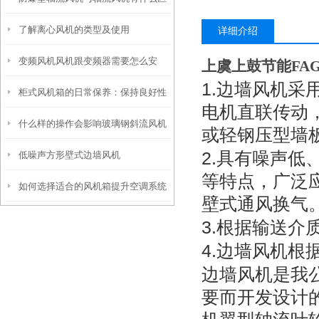
了解离心风机的类型及使用
别
详细介绍
变频风机风机跟变频器需要怎么安
上虞上鼓节能FA
1.
边墙风机采
柜式风机箱的日常保养：保持良好性
装，怎么接线
电机直联传动
什么样的操作会影响玻璃钢斜流风机
能的关键
或轻钢压型墙
2.
具有噪声低
低噪声方形壁式边墙风机
的使用寿命
等特点，广泛
如何选择适合的风机箱提升空调系统
壁式通风换气
效率？
3.
根据输送介
4.
边墙风机根
边墙风机是我
要而开发设计