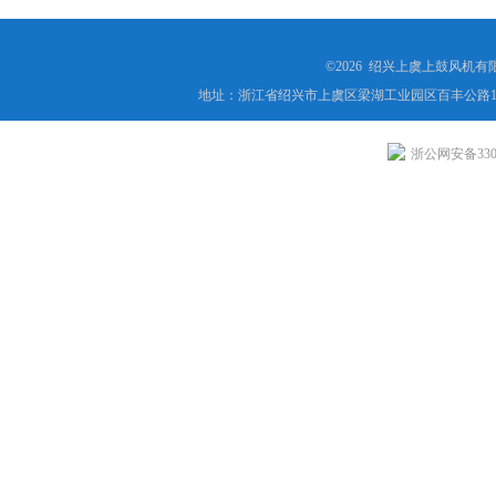
©2026 绍兴上虞上鼓风机
地址：浙江省绍兴市上虞区梁湖工业园区百丰公路1
浙公网安备3306