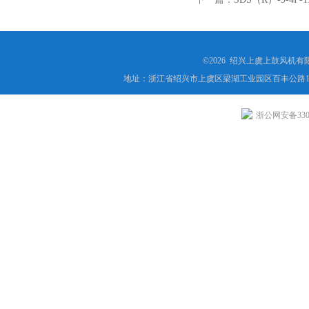
©2026 绍兴上虞上鼓风机
地址：浙江省绍兴市上虞区梁湖工业园区百丰公路1
浙公网安备3306