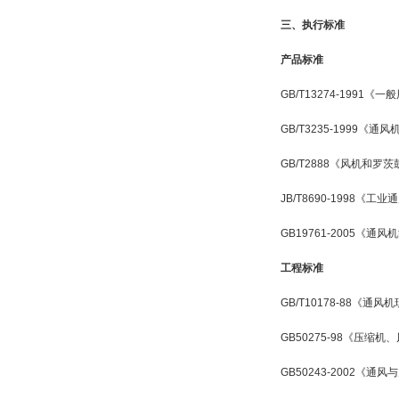
三、执行标准
产品标准
GB/T13274-1991
《一般
GB/T3235-1999
《通风
GB/T2888
《风机和罗茨
JB/T8690-1998
《工业通
GB19761-2005
《通风机
工程标准
GB/T10178-88
《通风机
GB50275-98
《压缩机、
GB50243-2002
《通风与