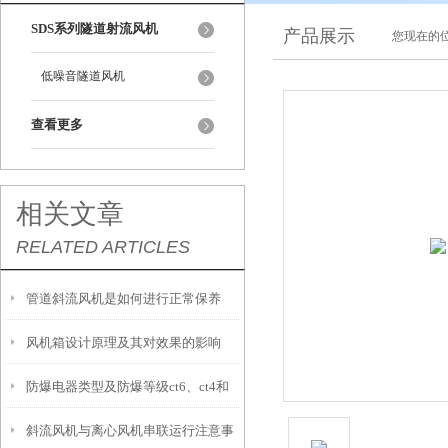
SDS系列隧道射流风机
产品展示
您现在的位
低噪音隧道风机
查看更多
相关文章
RELATED ARTICLES
管道斜流风机是如何进行正常保养
风机箱设计原理及其对效果的影响
防爆电器类型及防爆等级ct6、ct4和
斜流风机与离心风机串联运行注意事
bt4区别