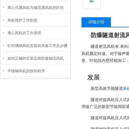
离心式通风机与轴流通风机的区别
项
风机维护工作制度
详细介绍
离心风机的工作原理
防爆隧道射流
针对璃钢风机安装前准备工作及步骤
:
隧道射流风机有
单向
风机额定转速。对于噪声
如何正确的安装边墙防爆轴流风机
说明
形、叶轮段内壁经精加工
不锈钢风机的拆卸程序
发展
新型高效节能隧道
风
隧道对旋风机压入式
用途广泛的新型节能局部
隧道对旋风机压入式