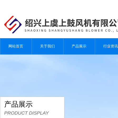
网站首页
关于我们
产品展示
行业资讯
产品展示
PRODUCT DISPLAY