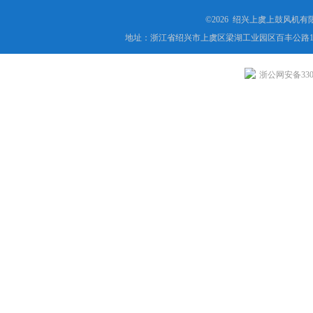
©2026 绍兴上虞上鼓风机
地址：浙江省绍兴市上虞区梁湖工业园区百丰公路1
浙公网安备3306