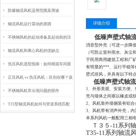
防爆轴流风机适用范围及用途
详细介绍
轴流风机运行震动的原因
低噪声壁式轴
不锈钢风机的起动准备及起动前的注
消音型外壳（可进一步降
轴流风机和离心风机的优缺点
意事项
（可防止室外雨水、灰尘
于民用商用建筑工程和厂
负压风机选型指南：如何根据车间面
有明显的
***
、运行平稳等
壁式排风，并具有以下特
正压风机 vs 负压风机：区别在哪？该
积与工艺需求匹配风量与风压
低噪声壁式轴流
1
、外形美观、安装方便、
不锈钢风机常出现问题的部件
怎么选？
壳与墙体之间塞以橡皮或
2
、风机靠外墙侧装有铝合
T35型轴流风机如何与管道系统匹配
3
、风机带有消声外壳，内
本系列风机一般配用三相
Ｔ３５
-11
系列
T35-11
系列轴流