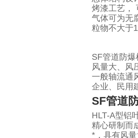
烤漆工艺， 
气体可为无
粒物不大于15
SF
管道防爆
风量大、风
一般轴流通
企业、民用
SF
管道
HLT-A
型铝
精心研制而
*，具有风