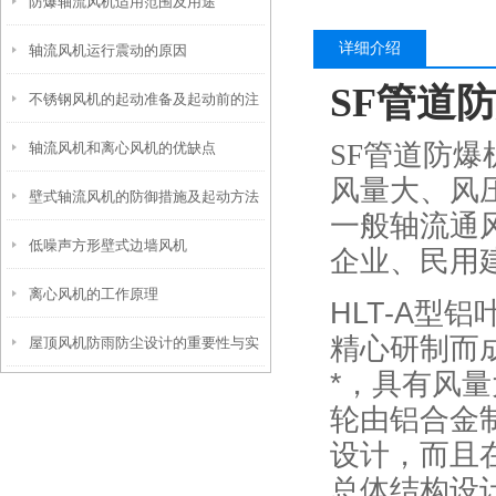
防爆轴流风机适用范围及用途
详细介绍
轴流风机运行震动的原因
SF
管道防
不锈钢风机的起动准备及起动前的注
SF
管道防爆
轴流风机和离心风机的优缺点
意事项
风量大、风
壁式轴流风机的防御措施及起动方法
一般轴流通
低噪声方形壁式边墙风机
企业、民用
离心风机的工作原理
HLT-A
型铝
精心研制而
屋顶风机防雨防尘设计的重要性与实
*，具有风
现方式
轮由铝合金
设计，而且
总体结构设