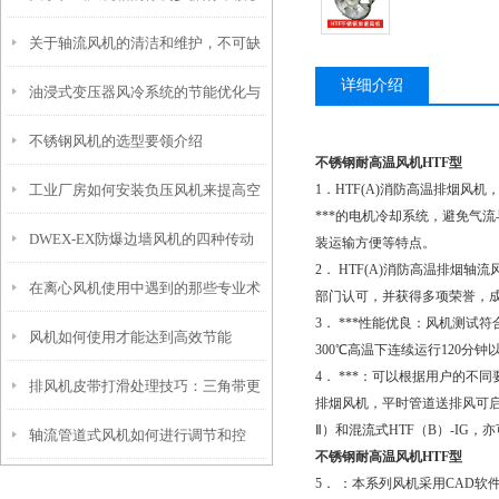
关于轴流风机的清洁和维护，不可缺
少?
详细介绍
油浸式变压器风冷系统的节能优化与
不锈钢风机的选型要领介绍
智能控制技术
不锈钢耐高温风机HTF型
工业厂房如何安装负压风机来提高空
1．HTF(A)消防高温排烟
***的电机冷却系统，避免气
DWEX-EX防爆边墙风机的四种传动
气流通？
装运输方便等特点。
2． HTF(A)消防高温排烟
在离心风机使用中遇到的那些专业术
方式
部门认可，并获得多项荣誉，成
3． ***性能优良：风机测试符
风机如何使用才能达到高效节能
语
300℃高温下连续运行120分钟
4． ***：可以根据用户的
排风机皮带打滑处理技巧：三角带更
排烟风机，平时管道送排风可启
Ⅱ）和混流式HTF（B）-IG
轴流管道式风机如何进行调节和控
换与皮带轮对中校准
不锈钢耐高温风机HTF型
5． ：本系列风机采用CAD
制？