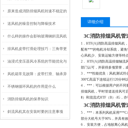
原来造成消防排烟风机转速不稳定的
详细介绍
送风机的噪音控制与降噪技术
原因是这些
3C消防排烟风机管
什么样的操作会影响玻璃钢斜流风机
1．HTF(A)消防高温排烟风
排风机皮带打滑处理技巧：三角带更
的使用寿命
配有***的电机冷却系统，避
心风机少、安装运输方便等特
油浸式变压器风冷系统的节能优化与
2． HTF(A)消防高温排烟
换与皮带轮对中校准
部门认可，并获得多项荣誉，成为
3． ***性能优良：风机测试符
风机箱常见故障：皮带打滑、轴承异
智能控制技术
300℃高温下连续运行120分钟
4． ***：可以根据用户的
不锈钢循环风机的作用是什么
响的原因与排除
排烟风机，平时管道送排风可启
Ⅱ）和混流式HTF（B）-IG
消防排烟风机的保养知识
3C消防排烟风机管
斜流风机其在安装时要的注意事项
5． ***：本系列风机采用*
部分大机号大于90%，并具有
6． 安装方便，占地较离心风