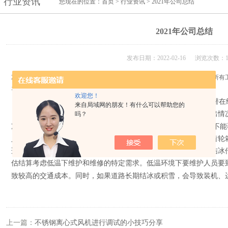
行业资讯
您现在的位置：
首页
>
行业资讯
> 2021年公司总结
2021年公司总结
发布日期：2022-02-16 浏览次数：1
2021年已经收工，上鼓风机正在一年比一年高的速度，在日常工作中，我们所
咨询客户的需求，来改进产品的细节！
欢迎您！
一些风电项目的经济性也会受到低温环境的影响，特别是在潜在结
来自局域网的朋友！有什么可以帮助您的
目规划，需要预测结冰发生的类型和周期，需要通过了解功率输出情
吗？
IECI-IV
况相关的温度频谱分布。如有必要，可能存在目前
类风况不能
义。特定低温工况的风机可能需要特定的设备，如需要在叶片、齿轮
适用极低温度的钢材，采用自加热的风向标和风速仪或者特定的结冰
估结算考虑低温下维护和维修的特定需求。低温环境下要维护人员要
致较高的交通成本。同时，如果道路长期结冰或积雪，会导致装机、
上一篇：
不锈钢离心式风机进行调试的小技巧分享