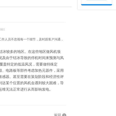
861
有工作人员不忽视每一个细节，及时跟客户沟通，
冰较多的地区。在这些地区做风机项
况及由于结冰导致的停机时间来预测与风
覆盖特定的低温风况，需要做特殊定
箱、电路板等部件考虑加热元器件，采用
传感器。甚至需要在策划阶段和经济性评
到达某个位置的风机会遇到较大困难，导
运维无法正常进行从而影响发电。
返回