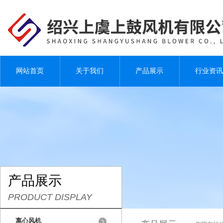
网站首页
关于我们
产品展示
行业资讯
产品展示
PRODUCT DISPLAY
离心风机