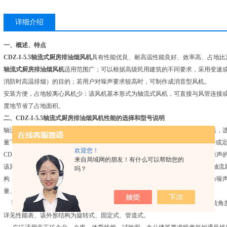
详细介绍
一、概述、特点
CDZ-I-5.5轴流式厨房排油烟风机
具有性能优良、耐高温性能良好、效率高、占地比
轴流式厨房排油烟风机
适用范围广；可以根据高级民用建筑的不同要求，采用变速
消防时高温排烟）的目的；若用户对噪声要求较高时，可制作成消音型风机。
安装方便，占地较离心风机少：该风机基本形式为轴流式风机，可直接与风管连接
度地节省了占地面积。
二、
CDZ-I-5.5轴流式厨房排油烟风机
性能的选择和型号说明
轴流风机的性能表中列出的性能是率范围内的性能，按风量分为五个性能工况点，
量下，全压值误差不超过±
5%
，性能选用表是标准状态下的性能，无论技术文件或
欢迎您！
CDZ系列超低噪声轴流风机是我公司与有关专家共同研制的高效、节能、超低噪声
来自局域网的朋友！有什么可以帮助您的
该风机是在T35、T40系列轴流风机的基础上研制而成的。它具备T35、T40系列
吗？
构，减少了气流在叶片表面上的分离和气流旋涡的形成，减少了声源的空气动力噪
量、风压高于国内通用的T35轴流风机性能。
该机按照叶轮直径不同，共分为十四个机号，每机号片数均为４片，叶片安装角度为A、B、C三
详见性能表、该外形结构为旋转式、固定式、管道式。