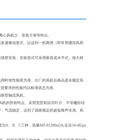
离心风机少、安装方便等特点。
或多速驱动形式，以达到一机两用（即常用通排风和
或墙壁安装，安装形式可采用垂直或水平式。很大程
选用时按性能表为准。出厂的风机合格品是在额定风
定货要求的性能均以标准状态为准。
的新型轴流风机。
轴流风机的所有特点。采用宽型前掠式叶片、不等栅距结
声，气流稳定，达到了国家规定的超低噪声水准。风
种，风量845-81200m3/h,全压34-462pa