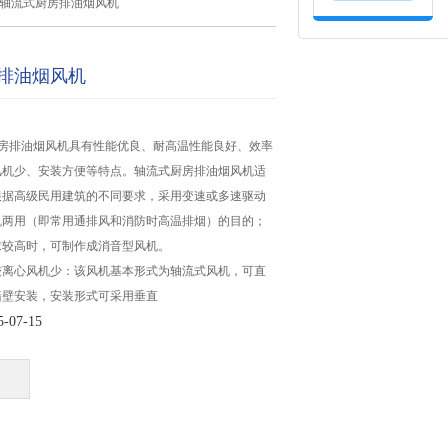
>轴流式厨房排油烟风机
排油烟风机
轴流式厨房排油烟风机具有性能优良、耐高温性能良好、效率
风机少、安装方便等特点。轴流式厨房排油烟风机适
根据高级民用建筑的不同要求，采用变速或多速驱动
机两用（即常用通排风和消防时高温排烟）的目的；
求较高时，可制作成消音型风机。
较离心风机少：该风机基本形式为轴流式风机，可直
墙壁安装，安装形式可采用垂直
07-15