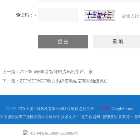
验证码：
请输入计
上一篇：
ZTF35-4低噪音智能轴流风机生产厂家
下一篇：
ZTF/STF/NDF电力系统变电站室智能轴流风机
©2026 绍兴上虞上鼓风机有限公司版权所有 总访问量：
250989
GoogleSitemap
市上虞区梁湖工业园区百丰公路14号 技术支持：
化工仪器网
管理登陆
备案号：
浙I
浙公网安备33060402000960号