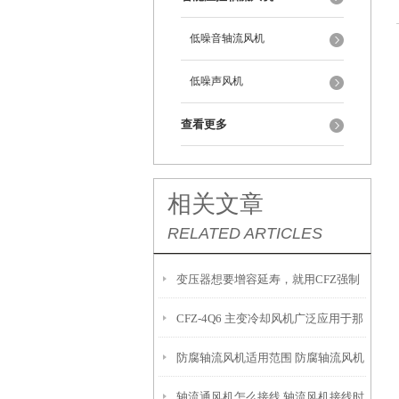
低噪音轴流风机
低噪声风机
查看更多
相关文章
RELATED ARTICLES
变压器想要增容延寿，就用CFZ强制
CFZ-4Q6 主变冷却风机广泛应用于那
风冷风机
防腐轴流风机适用范围 防腐轴流风机
里需要怎么选型
轴流通风机怎么接线 轴流风机接线时
的技术特点