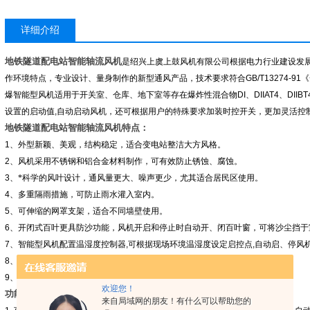
详细介绍
地铁隧道配电站智能轴流风机
是绍兴上虞上鼓风机有限公司根据电力行业建设发
作环境特点，专业设计、量身制作的新型通风产品，技术要求符合
GB/T13274-91
《
爆智能型风机适用于开关室、仓库、地下室等存在爆炸性混合物
DI
、
DIIAT4
、
DIIBT
设置的启动值
,
自动启动风机，还可根据用户的特殊要求加装时控开关，更加灵活控
地铁隧道配电站智能轴流风机
特点：
1
、外型新颖、美观，结构稳定，适合变电站整洁大方风格。
2
、风机采用不锈钢和铝合金材料制作，可有效防止锈蚀、腐蚀。
3
、*科学的风叶设计，通风量更大、噪声更少，尤其适合居民区使用。
4
、多重隔雨措施，可防止雨水灌入室内。
5
、可伸缩的网罩支架，适合不同墙壁使用。
6
、开闭式百叶更具防沙功能，风机开启和停止时自动开、闭百叶窗，可将沙尘挡于
7
、智能型风机配置温湿度控制器
,
可根据现场环境温湿度设定启控点
,
自动启、停风
8
、加装时控开关，更有效的控制风机启停。
9
、可以配套提供风机控制箱。
欢迎您！
功能介绍：
来自局域网的朋友！有什么可以帮助您的