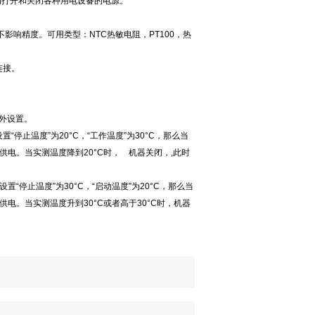
动打开和关闭各种用电设备的电源。
不影响精度。可用类型：
NTC
热敏电阻，
PT100
，热
连接。
外设置。
设置
“
停止温度
”
为
20°C
，
“
工作温度
”
为
30°C
，那么当
供电。当实测温度降到
20°C
时，
机器关闭，
,
此时
设置
“
停止温度
”
为
30°C
，
“
启动温度
”
为
20°C
，那么当
供电。当实测温度升到
30°C
或者高于
30°C
时，机器