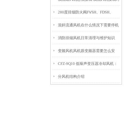
280度排烟防火阀FⅤSH、FDSH、
要注意什么
混斜流通风机在什么情况下需要停机
FDH有什么区别
消防排烟风机日常清理与维护知识
检查？
变频风机风机跟变频器需要怎么安
CFZ-9Q10 低噪声变压器冷却风机：
装，怎么接线
分风机结构介绍
高效散热、稳运行、长寿命的优选方
案