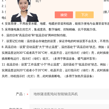
1.
可以根据您的需要随意设定启动温度（
0—99°C
）和停止温度（
0—99°C
），自
吗？
2.
温度数显，读数直观，操作简单。
3.
使用磁性新型温度传感器，反应灵敏、精度高，传感器可根据用户需要要求连接
,
电偶等。
4.
安装简便，不用改变水暖、地暖、电暖的管道和线路，能很方便地与金属管道等
5.
采用微电脑主控芯片，集成度高、数字编程、控制精确、抗干扰能力强。
6
．温控仪有
“
高温启动
”
和
“
低温启动
”
两种控制功能。
7
．设置记忆功能：温控器会存储您的设置，保证停电的时候设置不会丢失，不用另
8.
高温启动：设置
“
启动温度
”
大于
“
停止温度
”
，温控器处于
“
高温启动
”
状态。例如：
实测温度达到
30°C
或者高于
30°C
时，机器开启，运行指示灯（绿灯）亮，此时插座
插座断电运行，指示灯（绿灯）熄灭。（多用于降温设备、暖气循环泵等）
11 .
低温启动：设置
”
工作温度
”
小于
“
停止温度
”
，温控器处于
“
低温启动
”
状态。例如：
实测温度达到
20°C
或者小于
20°C
时，机器开启，运行指示灯（绿灯）亮，此时插座
关闭，待机指示灯（红灯）亮，此时插座断电。（多用于加热升温设备）
产品：