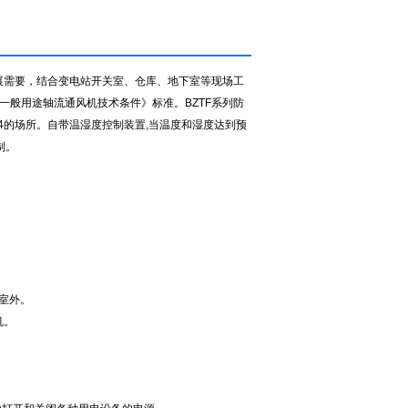
展需要，结合变电站开关室、仓库、地下室等现场工
一般用途轴流通风机技术条件》标准。
BZTF
系列防
4
的场所。自带温湿度控制装置
,
当温度和湿度达到预
制。
室外。
机。