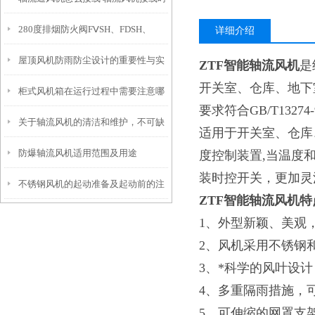
280度排烟防火阀FⅤSH、FDSH、
要注意什么
详细介绍
屋顶风机防雨防尘设计的重要性与实
FDH有什么区别
ZTF智能轴流风机
是
开关室、仓库、地下
柜式风机箱在运行过程中需要注意哪
现方式
要求符合GB/T13
关于轴流风机的清洁和维护，不可缺
些问题？
适用于开关室、仓库、
防爆轴流风机适用范围及用途
度控制装置,当温度
装时控开关，更加灵
不锈钢风机的起动准备及起动前的注
ZTF智能轴流风机
特
意事项
1、外型新颖、美观
2、风机采用不锈钢
3、*科学的风叶设
4、多重隔雨措施，
5、可伸缩的网罩支