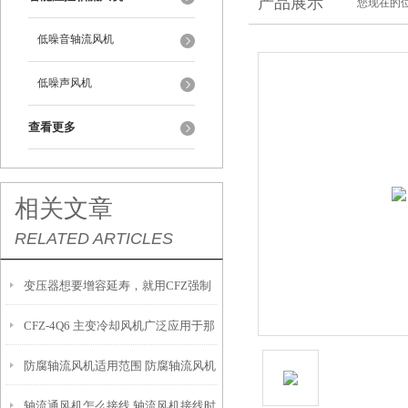
产品展示
您现在的位
低噪音轴流风机
低噪声风机
查看更多
相关文章
RELATED ARTICLES
变压器想要增容延寿，就用CFZ强制
CFZ-4Q6 主变冷却风机广泛应用于那
风冷风机
防腐轴流风机适用范围 防腐轴流风机
里需要怎么选型
轴流通风机怎么接线 轴流风机接线时
的技术特点