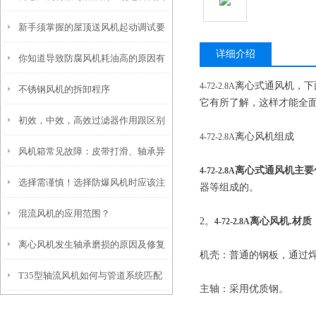
新手须掌握的屋顶送风机起动调试要
别
详细介绍
你知道导致防腐风机耗油高的原因有
点
离心式通风机，下
4-72-2.8A
不锈钢风机的拆卸程序
哪些吗？
它有所了解，这样才能全
初效，中效，高效过滤器作用跟区别
离心风机组成
4-72-2.8A
风机箱常见故障：皮带打滑、轴承异
离心式通风机主要
4-72-2.8A
选择需谨慎！选择防爆风机时应该注
响的原因与排除
器等组成的。
混流风机的应用范围？
意的几个要点
2。
离心风机.材质
4-72-2.8A
离心风机发生轴承磨损的原因及修复
机壳：普通的钢板，通过
T35型轴流风机如何与管道系统匹配
方法介绍
主轴：采用优质钢。