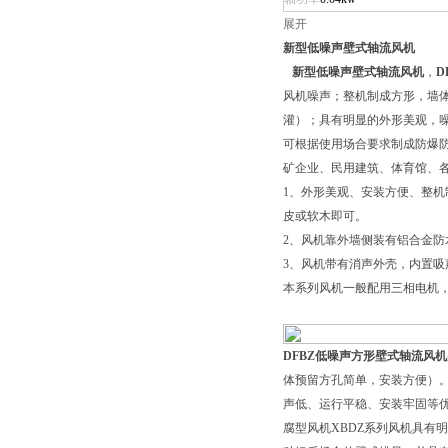
展开
新型低噪声壁式轴流风机
新型低噪声壁式轴流风机
，
D
风机噪声；整机制成方形，墙
灌）；具有明显的外形美观，
可根据使用场合要求制成防爆防
矿企业、民用建筑、体育馆、
1、外形美观、安装方便、整
皮或软木即可。
2、风机靠外墙侧装有铝合金
3、风机带有消声外壳，内置
本系列风机一般配用三相电机，
DFBZ低噪声方形壁式轴流风机
体预留方孔简单，安装方便）
声低、运行平稳、安装牢固等
腐型风机XBDZ系列风机具有