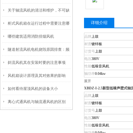
关于轴流风机的清洁和维护，不可缺
详细介绍
柜式风机箱在运行过程中需要注意哪
哪些建筑适用消防排烟风机
品牌
上鼓
些问题？
材质
镀锌板
隧道射流风机电机烧毁原因排查：频
订货号
上鼓
电压
380V
斜流风机其在安装时要的注意事项
繁正反转切换的保护措施
性能
低噪音风机
轴功率
0.04kw
风机箱设计原理及其对效果的影响
展开
XBDZ-I-2.5新型低噪声壁式
如何看待屋顶风机的设备大小
品牌
上鼓
离心式通风机与轴流通风机的区别
材质
镀锌板
订货号
上鼓
电压
380V
性能
低噪音风机
轴功率
0.04kw