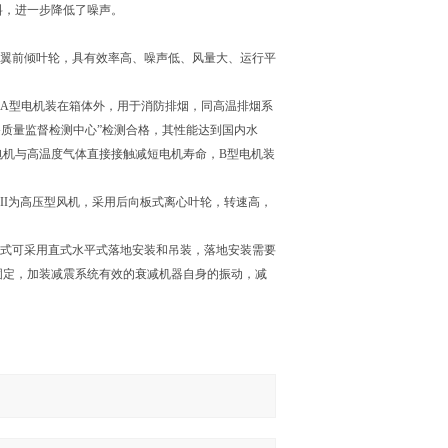
料，进一步降低了噪声。
叶翼前倾叶轮，具有效率高、噪声低、风量大、运行平
型，A型电机装在箱体外，用于消防排烟，同高温排烟系
备质量监督检测中心”检测合格，其性能达到国内水
电机与高温度气体直接接触减短电机寿命，B型电机装
为双速III为高压型风机，采用后向板式离心叶轮，转速高，
形式可采用直式水平式落地安装和吊装，落地安装需要
固定，加装减震系统有效的衰减机器自身的振动，减