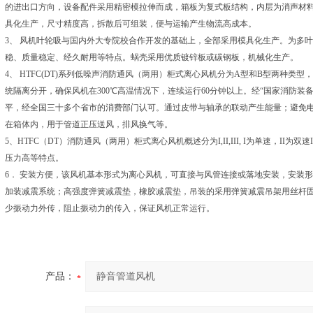
的进出口方向，设备配件采用精密模拉伸而成，箱板为复式板结构，内层为消声材
具化生产，尺寸精度高，拆散后可组装，便与运输产生物流高成本。
3、 风机叶轮吸与国内外大专院校合作开发的基础上，全部采用模具化生产。为多
稳、质量稳定、经久耐用等特点。蜗壳采用优质镀锌板或碳钢板，机械化生产。
4、 HTFC(DT)系列低噪声消防通风（两用）柜式离心风机分为A型和B型两种类
统隔离分开，确保风机在300℃高温情况下，连续运行60分钟以上。经“国家消防装
平，经全国三十多个省市的消费部门认可。通过皮带与轴承的联动产生能量；避免
在箱体内，用于管道正压送风，排风换气等。
5、HTFC（DT）消防通风（两用）柜式离心风机概述分为I,II,III, I为单速，II
压力高等特点。
6． 安装方便，该风机基本形式为离心风机，可直接与风管连接或落地安装，安装
加装减震系统；高强度弹簧减震垫，橡胶减震垫，吊装的采用弹簧减震吊架用丝杆
少振动力外传，阻止振动力的传入，保证风机正常运行。
产品：