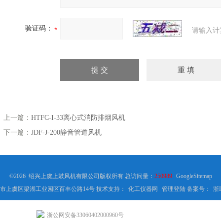
验证码：
请输入计
上一篇：
HTFC-I-33离心式消防排烟风机
下一篇：
JDF-J-200静音管道风机
©2026 绍兴上虞上鼓风机有限公司版权所有 总访问量：
250989
GoogleSitemap
市上虞区梁湖工业园区百丰公路14号 技术支持：
化工仪器网
管理登陆
备案号：
浙I
浙公网安备33060402000960号