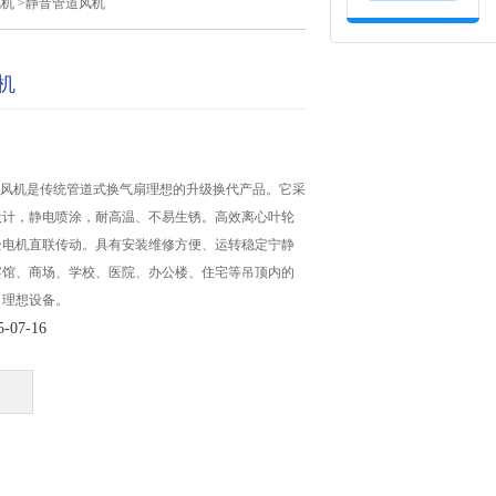
风机
>静音管道风机
机
管道风机是传统管道式换气扇理想的升级换代产品。它采
设计，静电喷涂，耐高温、不易生锈。高效离心叶轮
全电机直联传动。具有安装维修方便、运转稳定宁静
宾馆、商场、学校、医院、办公楼、住宅等吊顶内的
。理想设备。
07-16