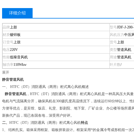
详细介绍
品牌
上鼓
型号
JDF-J-200-
材质
镀锌板
风机压力
中压
订货号
上鼓
货号
上鼓
电压
220V
类型
管道风机
性能
低噪音风机
用途
管道风机
轴功率
110Wkw
叶片数
/
展开
静音管道风机
一、 HTFC（DT）消防通风（两用）柜式离心风机概述
静音管道风机
，HTFC（DT）消防通风（两用）柜式离心风机是一种高风压大风
电机与气流隔离分开，确保风机在300摄氏度高温情况下，连续运行60分钟以上、
方便等优点，是宾馆、饭店、礼堂、影剧院、地下室、厂矿企业、办公楼等场所通
新换代产品，现已各国各地，深受用户好评。
二、
HTFC（DT）消防通风（两用）柜式离心风机
特点
1、 结构扎实。箱体采用框架、箱板拼装设计。框架采用*的金属冷弯成形机组一次