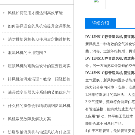
风机如何使用才能达到高效节能
详细介绍
如何选择适合的风机箱提升空调系统
DV-15NS1C静音送风机 管道
消防排烟风机长期使用后定期维护检
效率？
新风机是一种有效的空气净化
菌，消毒、过滤等措施后，再
混流风机的应用范围？
查
DV-15NS1C静音送风机 管道
屋顶风机防雨防尘设计的重要性与实
外，另一方面把室外新鲜的空
DV-15NS1C静音送风机 管道
排风机油污难清理？教你一招轻松搞
现方式
空气置换，新风机内置多功能
绝大部分室内环境下安装，安
油浸式变压器风冷系统的节能优化与
定
1.利用特殊设计的高压头、大
2.空气流量、流速符合健康住
什么样的操作会影响玻璃钢斜流风机
智能控制技术
有管道连接，能有效防止室内
3.应用*的动、静平衡工艺技
风机常见故障及解决方案
的使用寿命
能组合成不同系列产品。
4.由于不用管道，免除管道安
防爆型轴流风机与轴流风机有什么区