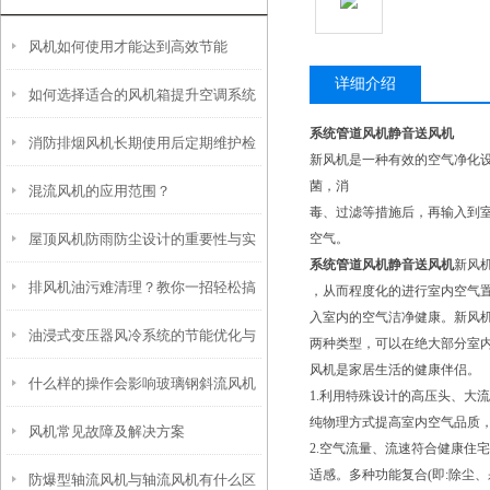
风机如何使用才能达到高效节能
详细介绍
如何选择适合的风机箱提升空调系统
系统管道风机静音送风机
消防排烟风机长期使用后定期维护检
效率？
新风机是一种有效的空气净化
菌，消
混流风机的应用范围？
查
毒、过滤等措施后，再输入到
屋顶风机防雨防尘设计的重要性与实
空气。
系统管道风机静音送风机
新风
排风机油污难清理？教你一招轻松搞
现方式
，从而程度化的进行室内空气
入室内的空气洁净健康。新风
油浸式变压器风冷系统的节能优化与
定
两种类型，可以在绝大部分室
风机是家居生活的健康伴侣。
什么样的操作会影响玻璃钢斜流风机
智能控制技术
1.利用特殊设计的高压头、大
纯物理方式提高室内空气品质
风机常见故障及解决方案
的使用寿命
2.空气流量、流速符合健康住
适感。多种功能复合(即:除尘
防爆型轴流风机与轴流风机有什么区