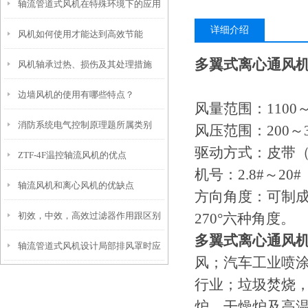
轴流管道式风机在特殊环境下的应用
详细介绍
风机如何使用才能达到高效节能
与注意事项
多翼式离心通风机4
风机轴承过热、损伤及其处理措施
边墙风机的使用有哪些特点？
风量范围：
1100
消防系统电气控制原理题所属类别
风压范围：
200
～
驱动方式：皮带
ZTF-4F温控轴流风机的优点
机号：
2.8#
～
20#
轴流风机和离心风机的优缺点
方向角度：可制
初效，中效，高效过滤器作用跟区别
270
°六种角度。
多翼式离心通风机4
轴流管道式风机设计局部排风罩时应
风；汽车工业喷
注意哪些原则
行业；垃圾焚烧
炉、干燥炉及高