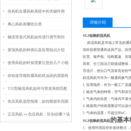
排风机在通风柜系统中的关键作用
详细介绍
离心风机有哪些分类
SGJ低噪斜流风机
轴流管道式风机如何进行调节和控
斜流风机是市场上常见的通风
屋顶风机的种类以及应用知识介绍
高科技新型通风送风产品，应
制？
区宽、噪声低、结构紧凑、安
使用风机的时候需要注意的几个小细
筒形、分三段法兰联接成整体
导流片，使出口气流有良好的
你知道导致防腐风机耗油高的原因有
节题所属类别
斜流风机可作为一般通风换气
1. 应用场所：作为一般工厂
T35型轴流风机如何与管道系统匹配
哪些吗？
2. 输送气体的种类：空气和
3. 气体内的杂质：气体内不请
负压风机选型指南：如何根据车间面
4. 根据用户特殊需要还可以
5. 气体的温度：不超过80oC。
正压风机 vs 负压风机：区别在哪？该
积与工艺需求匹配风量与风压
的基本
SGJ低噪斜流风机
怎么选？
1、使用环境应经常保持整洁