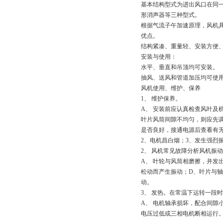
基本结构型式为进出风口在同
形消声器等三种型式。
根据气流子午加速原理，风机
优点。
结构紧凑、重量轻、安装方便
安装与使用：
水平、垂直和吊顶均可安装。
抽风、送风和管道加压均可使
风机使用、维护、保养
1
、 维护保养。
A
、 安装前应认真检查风叶及
叶片风筒间隙不均匀，则应先
是否良好，接通电源后查看有
2
、电机昌白烟；
3
、发生强烈
2
、 风机常见故障分析风机振
A
、 叶轮与风筒相磨擦，并发
松动而产生振动；
D
、叶片与轴
动。
3
、 发热。在常温下运转一段
A
、 电机轴承损坏，配合间隙
电压过低或三相电机断相运行