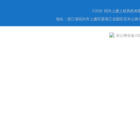
©2026 绍兴上虞上鼓风机
地址：浙江省绍兴市上虞区梁湖工业园区百丰公路1
浙公网安备3306