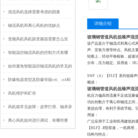
混流风机选择需要考虑的因素
巧
详细介绍
轴流风机和离心风机的优缺点
玻璃钢管道风机低噪声混
变频风机风机跟变频器需要怎么安
该产品是介于轴流式和离心式
声、安装方便等特点。风机主
智能温控轴流风机的控制方式有哪
装，怎么接线
轮毂上，经动平衡检验，超速
分布，压力稳定。其用途：
HL
如何避免智能温控轴流风机的常见的
些？
SWF（
A
）【
FLF
】系列低噪声
防爆电器类型及防爆等级ct6、ct4和
故障
概述：
玻璃钢管道风机低噪声混
风机维护和贮存
bt4区别
机压力偏高而流量不足或流量偏
功比转数介于离心和轴流之间
风机箱常见故障：皮带打滑、轴承异
更趋合理，有利于系统节能。
用途：
离心风机如何进行调试，有哪些要
响的原因与排除
广泛应用于工业和民用建筑的
【
HLF
】
-
Ⅱ型双速，一机两用，
求？
结构与特点：