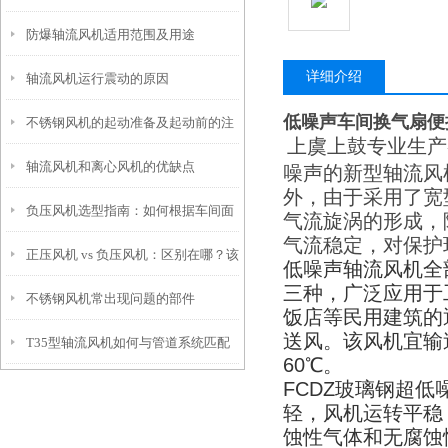
防爆轴流风机适用范围及用途
详细介绍
轴流风机运行震动的原因
低噪声车间换气扇便
不锈钢风机的起动准备及起动前的注
上虞上鼓专业生产
轴流风机和离心风机的优缺点
意事项
噪声的新型轴流风
外，由于采用了宽
负压风机选型指南：如何根据车间面
气流旋涡的形成，
气流稳定，对保护
正压风机 vs 负压风机：区别在哪？该
积与工艺需求匹配风量与风压
低噪声轴流风机全
三种，广泛应用于
不锈钢风机常出现问题的部件
怎么选？
饭店等民用建筑的
送风。该风机宜输
T35型轴流风机如何与管道系统匹配
60
℃。
FCDZ
玻璃钢超低
轻，风机运转平稳
蚀性气体和无腐蚀