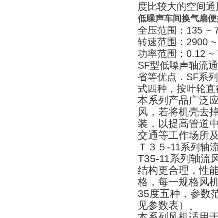
度比较大的空间通
低噪声车间换气扇便
全压范围：
135 ~ 
转速范围：
2900 ~
功率范围：
0.12 ~
SF
型低噪声轴流通
省等优点．
SF
系列
式四种，按叶轮直
本系列产品广泛
风，若将机壳去
装，以提高管道
交通等工作场所
Ｔ３５
-11
系列轴
T35-11
系列轴流
结构更合理，性
格，每一规格风
35
度五种，参数
见参数表）。
本系列风机适用