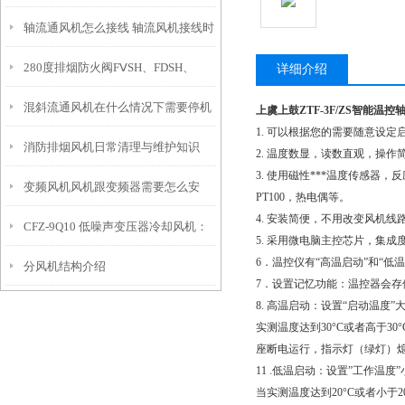
轴流通风机怎么接线 轴流风机接线时
的技术特点
280度排烟防火阀FⅤSH、FDSH、
要注意什么
详细介绍
混斜流通风机在什么情况下需要停机
FDH有什么区别
上虞上鼓ZTF-3F/ZS智能温控
1. 可以根据您的需要随意设定
消防排烟风机日常清理与维护知识
检查？
2. 温度数显，读数直观，操作
3. 使用磁性***温度传感
变频风机风机跟变频器需要怎么安
PT100，热电偶等。
4. 安装简便，不用改变风机
CFZ-9Q10 低噪声变压器冷却风机：
装，怎么接线
5. 采用微电脑主控芯片，集成
6．温控仪有“高温启动”和“低
分风机结构介绍
高效散热、稳运行、长寿命的优选方
7．设置记忆功能：温控器会
8. 高温启动：设置“启动温度”
案
实测温度达到30°C或者高于3
座断电运行，指示灯（绿灯）
11 .低温启动：设置”工作温度
当实测温度达到20°C或者小于