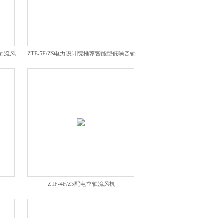
能轴流风
ZTF-5F/ZS电力设计院推荐智能型低噪音轴
流风机
ZTF-4F/ZS配电室轴流风机