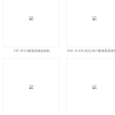
ZTF-3F/GS配电室轴流风机
NDF-5F/ZSG武汉10KV配电装置
机