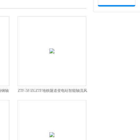
锈钢轴
ZTF-5F/ZGZTF地铁隧道变电站智能轴流风
机